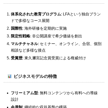
体系化された教育プログラム
: LFAという独自ブラン
ドで多様なコース展開
国際性
: 海外研修を定期的に実施
限定性戦略
: 非公開講座で希少価値を創出
マルチチャネル
: セミナー、オンライン、合宿、個別
相談など多様な接点
受賞歴
: 東久邇宮記念賞受賞による権威付け
ビジネスモデルの特徴
フリーミアム型
: 無料コンテンツから有料への導線
設計
会員制
: 継続的な収益基盤の構築