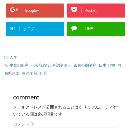
Google+
Pocket
B!
はてブ
LINE
-
人生
-
事業戦略家
,
代表取締役
,
基調講演会
,
市民公開講座
,
日本全国行脚
,
森﨑康太
,
生涯学習
,
社長
comment
メールアドレスが公開されることはありません。
※
が付
いている欄は必須項目です
コメント
※