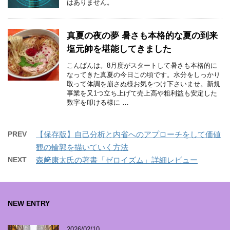
はありません。
真夏の夜の夢 暑さも本格的な夏の到来
塩元帥を堪能してきました
こんばんは。8月度がスタートして暑さも本格的に
なってきた真夏の今日この頃です。水分をしっかり
取って体調を崩さぬ様お気をつけ下さいませ。新規
事業を又1つ立ち上げて売上高や粗利益も安定した
数字を叩ける様に …
PREV
【保存版】自己分析と内省へのアプローチをして価値
観の輪郭を描いていく方法
NEXT
森﨑康太氏の著書「ゼロイズム」詳細レビュー
NEW ENTRY
2026/02/10