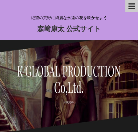
絶望の荒野に綺麗な永遠の花を咲かせよう
森﨑康太 公式サイト