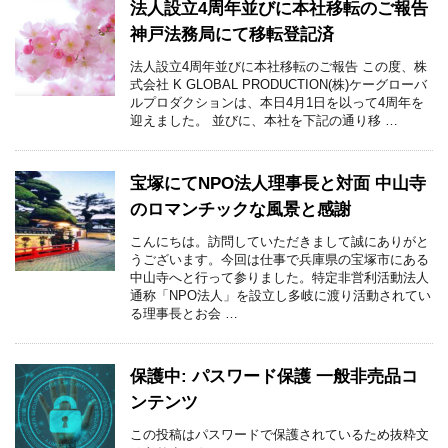
法人設立4周年並びに本社移転のご報告
神戸法務局にて移転登記済
法人設立4周年並びに本社移転のご報告 この度、株
式会社 K GLOBAL PRODUCTION(株)ケーグローバ
ルプロダクションは、本日4月1日を以って4周年を
迎えました。 並びに、本社を下記の通り移 …
宝塚にてNPO法人理事長と対面 中山寺
のロマンチックな風景と感謝
こんにちは。訪問していただきまして誠にありがと
うございます。今回は仕事で兵庫県の宝塚市にある
中山寺へと行って参りました。特定非営利活動法人
通称「NPO法人」を設立し多岐に渡り活動されてい
る理事長とお会 …
保護中: パスワード保護 一般非売品コ
ンテンツ
この投稿はパスワードで保護されているため抜粋文