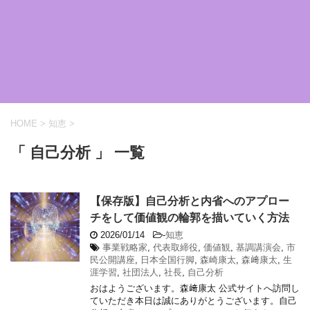
HOME
>
知恵
>
「 自己分析 」 一覧
【保存版】自己分析と内省へのアプロー
チをして価値観の輪郭を描いていく方法
2026/01/14
-
知恵
事業戦略家
,
代表取締役
,
価値観
,
基調講演会
,
市
民公開講座
,
日本全国行脚
,
森崎康太
,
森﨑康太
,
生
涯学習
,
社団法人
,
社長
,
自己分析
おはようございます。森﨑康太 公式サイトへ訪問し
ていただき本日は誠にありがとうございます。自己