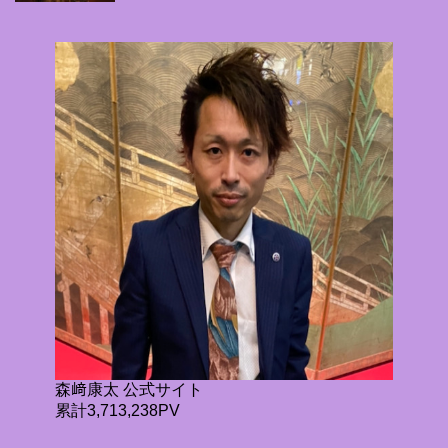
森﨑康太 公式サイト
累計3,713,238PV