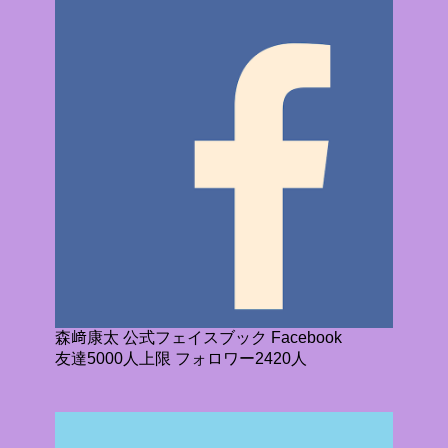
森﨑康太 公式フェイスブック Facebook
友達5000人上限 フォロワー2420人