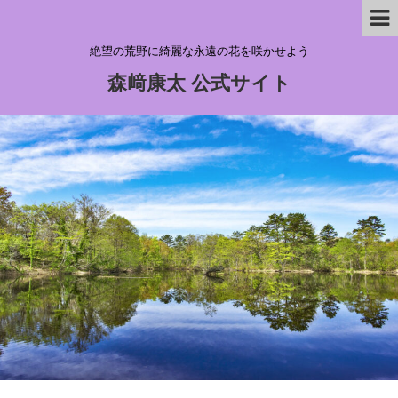
絶望の荒野に綺麗な永遠の花を咲かせよう
森﨑康太 公式サイト