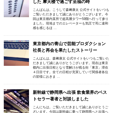
した 摩天楼で過ごす至福の時
こんばんは。こうして森﨑康太 公式サイトをいつも
ご覧いただきまして誠にありがとうございます。今
回は東京都内某所で超高層タワー59階へ行って参り
ました。現地までのエレベーターも気圧で耳に違和
感を感じるほ …
東京都内の青山で芸能プロダクション
社長と再会を果たしたストーリー
こんばんは。森﨑康太 公式サイトをいつもご覧いた
だきまして誠にありがとうございます。現在は東京
都内に出張日程となり雪解けが残る街「東京」滞在
４日目です。全ての日程が充実していて関係者各位
の皆様におきま …
新幹線で静岡県へ出張 飲食業界のベス
トセラー著者と対談しました
こんにちは。ご覧いただきまして誠にありがとうご
ざいます。今回は新幹線に乗って静岡県へと出張へ