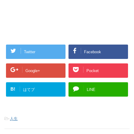
Twitter
Facebook
Google+
Pocket
B!
はてブ
LINE
-
人生