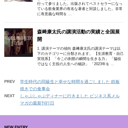
行って参りました。出版されてベストセラーになっ
ている飲食業界の有名な著者と対談しました。非常
に有意義な時間を …
森﨑康太氏の講演活動の実績と全国展
開
1. 講演テーマの傾向 森﨑康太氏の講演テーマは以
下のカテゴリーに分類されます。 【生涯教育・自己
実現系】 「今この刹那の瞬間を生きる力」 「脇役
ではなく主役の人生への秘訣」 「2023年を …
PREV
学生時代の同級生と幸せな時間を過ごしました 鉄板
焼きでの食事会
NEXT
しゃぶしゃぶディナーに行きました ビジネス系メル
マガの最新刊行日
NEW ENTRY