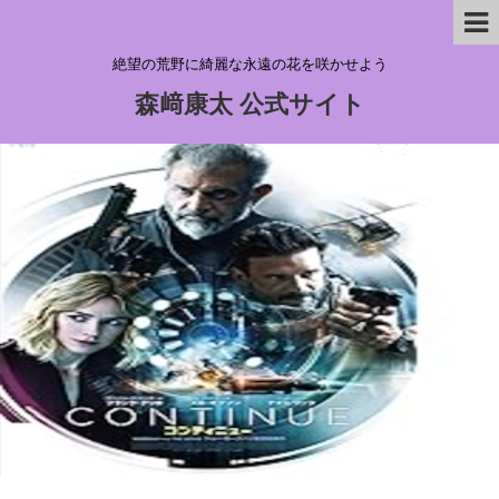
絶望の荒野に綺麗な永遠の花を咲かせよう
森﨑康太 公式サイト