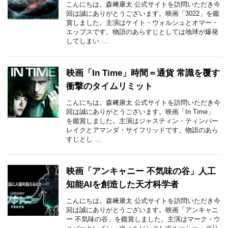
こんにちは。森﨑康太 公式サイトを訪問いただき今
回は誠にありがとうございます。映画「3022」を鑑
賞しました。主演はケイト・ウォルシュとオマー・
エップスです。物語のあらすじとしては地球が爆発
してしまい …
映画「In Time」時間＝通貨 常識を覆す
衝撃のタイムリミット
こんにちは。森﨑康太 公式サイトを訪問いただき今
回は誠にありがとうございます。映画「In Time」
を鑑賞しました。主演はジャスティン・ティンバー
レイクとアマンダ・サイフリッドです。物語のあら
すじとし …
映画「アンキャニー 不気味の谷」人工
知能AIを創造した天才科学者
こんにちは。森﨑康太 公式サイトを訪問いただき今
回は誠にありがとうございます。映画「アンキャニ
ー 不気味の谷」を鑑賞しました。主演はマーク・ウ