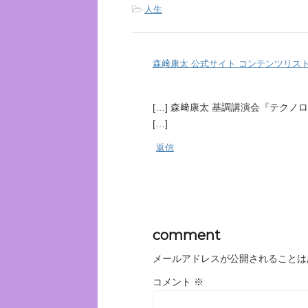
-
人生
森﨑康太 公式サイト コンテンツリスト
[…] 森﨑康太 基調講演会『テクノロ
[…]
返信
comment
メールアドレスが公開されることは
コメント
※