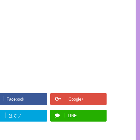
Facebook
Google+
!
はてブ
LINE