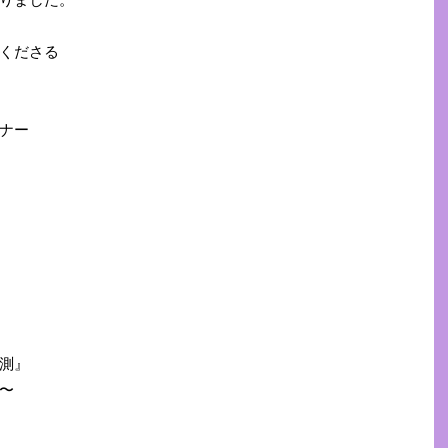
くださる
ナー
測』
〜