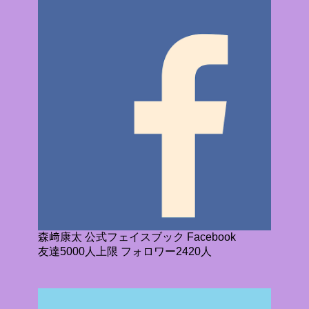
森﨑康太 公式フェイスブック Facebook
友達5000人上限 フォロワー2420人