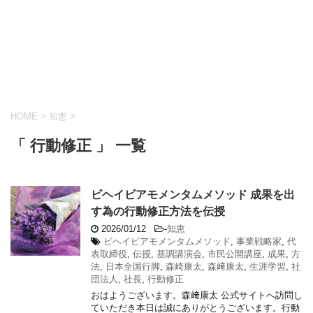
HOME
>
知恵
>
「 行動修正 」 一覧
ビヘイビアモメンタムメソッド 成果を出
す為の行動修正方法を伝授
2026/01/12
-
知恵
ビヘイビアモメンタムメソッド
,
事業戦略家
,
代
表取締役
,
伝授
,
基調講演会
,
市民公開講座
,
成果
,
方
法
,
日本全国行脚
,
森崎康太
,
森﨑康太
,
生涯学習
,
社
団法人
,
社長
,
行動修正
おはようございます。森﨑康太 公式サイトへ訪問し
ていただき本日は誠にありがとうございます。行動