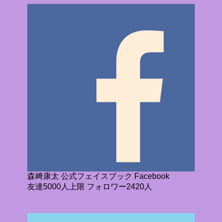
森﨑康太 公式フェイスブック Facebook
友達5000人上限 フォロワー2420人