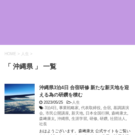
HOME
>
人生
>
「 沖縄県 」 一覧
沖縄県3泊4日 合宿研修 新たな新天地を迎
える為の研鑽を積む
2023/05/25
-
人生
3泊4日
,
事業戦略家
,
代表取締役
,
合宿
,
基調講演
会
,
市民公開講座
,
新天地
,
日本全国行脚
,
森崎康太
,
森﨑康太
,
沖縄県
,
生涯学習
,
研修
,
研鑽
,
社団法人
,
社長
おはようございます。森﨑康太 公式サイトをご覧い