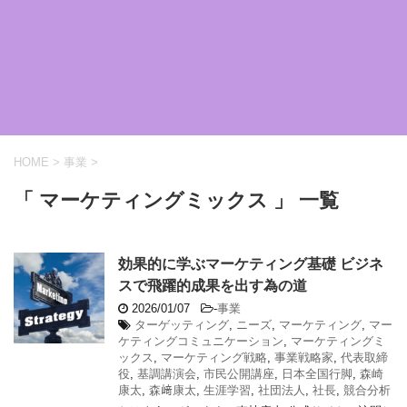
HOME
>
事業
>
「 マーケティングミックス 」 一覧
効果的に学ぶマーケティング基礎 ビジネ
スで飛躍的成果を出す為の道
2026/01/07
-
事業
ターゲッティング
,
ニーズ
,
マーケティング
,
マー
ケティングコミュニケーション
,
マーケティングミ
ックス
,
マーケティング戦略
,
事業戦略家
,
代表取締
役
,
基調講演会
,
市民公開講座
,
日本全国行脚
,
森崎
康太
,
森﨑康太
,
生涯学習
,
社団法人
,
社長
,
競合分析