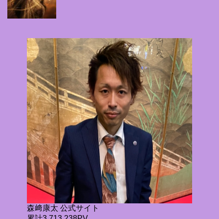
森﨑康太 公式サイト
累計3,713,238PV