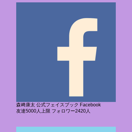
森﨑康太 公式フェイスブック Facebook
友達5000人上限 フォロワー2420人