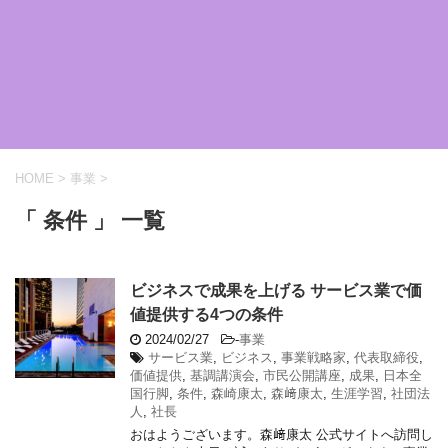
HOME
>
事業
>
「 条件 」 一覧
ビジネスで成果を上げる サービス業で価
値提供する4つの条件
2024/02/27
-
事業
サービス業
,
ビジネス
,
事業戦略家
,
代表取締役
,
価値提供
,
基調講演会
,
市民公開講座
,
成果
,
日本全
国行脚
,
条件
,
森崎康太
,
森﨑康太
,
生涯学習
,
社団法
人
,
社長
おはようございます。森﨑康太 公式サイトへ訪問し